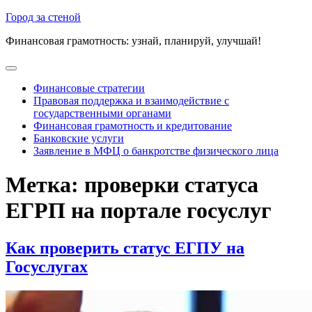
Перейти
Город за стеной
к
Финансовая грамотность: узнай, планируй, улучшай!
содержимому
Открыть
меню
Финансовые стратегии
Правовая поддержка и взаимодействие с
государственными органами
Финансовая грамотность и кредитование
Банковские услуги
Заявление в МФЦ о банкротстве физического лица
Закрыть
Метка:
проверки статуса
меню
ЕГРП на портале госуслуг
Как проверить статус ЕГПУ на
Госуслугах