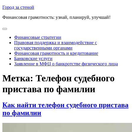
Перейти
Город за стеной
к
Финансовая грамотность: узнай, планируй, улучшай!
содержимому
Открыть
меню
Финансовые стратегии
Правовая поддержка и взаимодействие с
государственными органами
Финансовая грамотность и кредитование
Банковские услуги
Заявление в МФЦ о банкротстве физического лица
Закрыть
Метка:
Телефон судебного
меню
пристава по фамилии
Как найти телефон судебного пристава
по фамилии